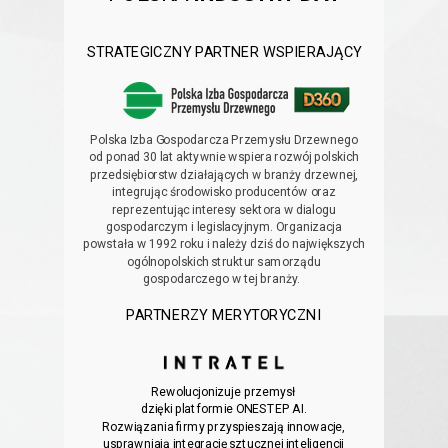
STRATEGICZNY PARTNER WSPIERAJĄCY
Polska Izba Gospodarcza Przemysłu Drzewnego
od ponad 30 lat aktywnie wspiera rozwój polskich
przedsiębiorstw działających w branży drzewnej,
integrując środowisko producentów
oraz
reprezentując interesy sektora w dialogu
gospodarczym i legislacyjnym. Organizacja
powstała
w 1992 roku i należy dziś do największych
ogólnopolskich struktur samorządu
gospodarczego w tej branży.
PARTNERZY MERYTORYCZNI
Rewolucjonizuje przemysł
dzięki platformie ONESTEP AI.
Rozwiązania firmy przyspieszają innowacje,
usprawniają
integrację sztucznej inteligencji