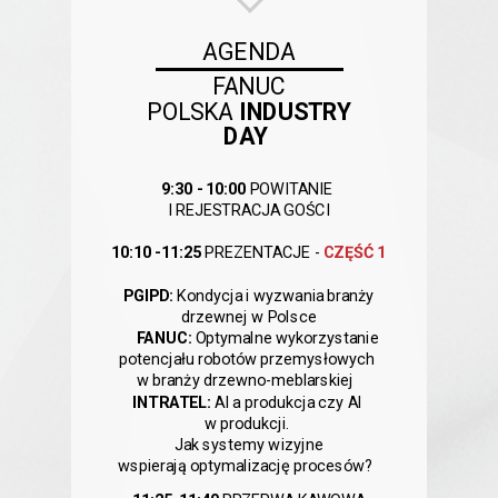
AGENDA
FANUC
POLSKA
INDUSTRY
DAY
9:30 - 10:00
POWITANIE
I REJESTRACJA GOŚCI
10:10 -
11:25
PREZENTACJE -
CZĘŚĆ 1
PGIPD:
Kondycja i wyzwania branży
drzewnej w Polsce
FANUC:
Optymalne wykorzystanie
potencjału robotów przemysłowych
w branży drzewno-meblarskiej
INTRATEL:
AI a produkcja czy AI
w produkcji.
Jak systemy wizyjne
wspierają
optymalizację procesów?