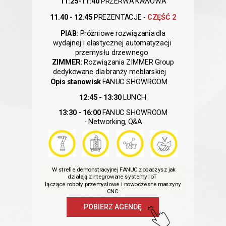
11:25-11:40
PRZERWA KAWOWA
11.40 - 12.45
PREZENTACJE -
CZĘŚĆ 2
PIAB:
Próżniowe rozwiązania dla
wydajnej i elastycznej automatyzacji
przemysłu drzewnego
ZIMMER:
Rozwiązania ZIMMER Group
dedykowane dla branży meblarskiej
Opis stanowisk
FANUC SHOWROOM
12:45 - 13:30
LUNCH
13:30 - 16:00
FANUC
SHOWROOM
-
Networking, Q&A
W strefie demonstracyjnej FANUC zobaczysz jak
działają
zintegrowane systemy IoT
łączące roboty przemysłowe i nowoczesne maszyny
CNC.
POBIERZ AGENDĘ