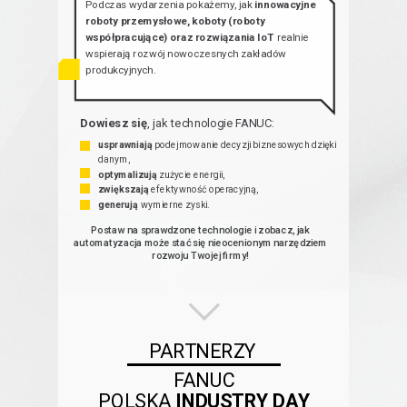
Podczas wydarzenia pokażemy, jak
innowacyjne
roboty przemysłowe, koboty (roboty
współpracujące) oraz rozwiązania IoT
realnie
wspierają rozwój nowoczesnych zakładów
produkcyjnych.
Dowiesz się
, jak technologie FANUC:
usprawniają
podejmowanie decyzji biznesowych dzięki
danym,
optymalizują
zużycie energii,
zwiększają
efektywność operacyjną,
generują
wymierne zyski.
Postaw na sprawdzone technologie i zobacz, jak
automatyzacja może stać się nieocenionym narzędziem
rozwoju Twojej firmy!
PARTNERZY
FANUC
POLSKA
INDUSTRY DAY