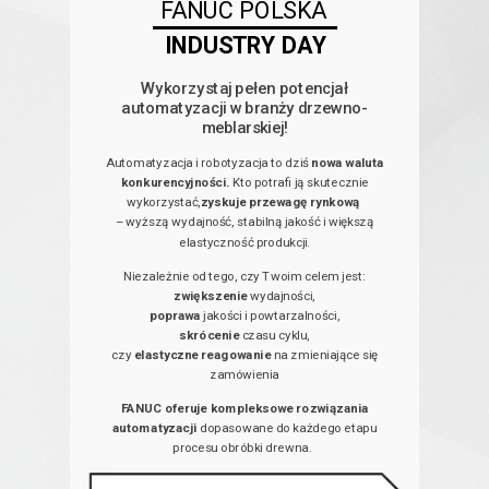
FANUC POLSKA
INDUSTRY DAY
Wykorzystaj pełen potencjał
automatyzacji w branży drzewno-
meblarskiej!
Automatyzacja i robotyzacja to dziś
nowa waluta
konkurencyjności.
Kto potrafi ją skutecznie
wykorzystać,
zyskuje przewagę rynkową
– wyższą wydajność, stabilną jakość i większą
elastyczność produkcji.
Niezależnie od tego, czy Twoim celem jest:
zwiększenie
wydajności,
poprawa
jakości i powtarzalności,
skrócenie
czasu cyklu,
czy
elastyczne reagowanie
na zmieniające się
zamówienia
FANUC oferuje kompleksowe rozwiązania
automatyzacji
dopasowane do każdego etapu
procesu obróbki drewna.